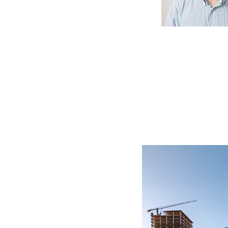
Landa + Martínez 
áreas que todo c
como un ‘