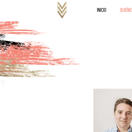
INICIO
QUIÉN
T R A D I C I
Para el desarr
tra