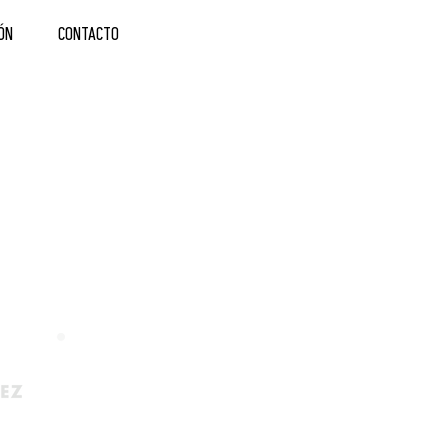
ÓN
CONTACTO
 U R A
na larga