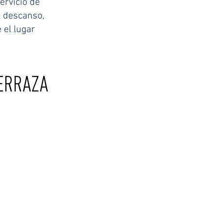
ervicio de
n descanso,
el lugar
ERRAZA