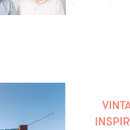
siempre pensó en espacios agradables, llenos de luz y con la flex
orporativo moderno requiere, incluso más, ya que el concepto est
co-work’ dentro de las mismas oficinas para propiciar el movimien
VINT
INSPI