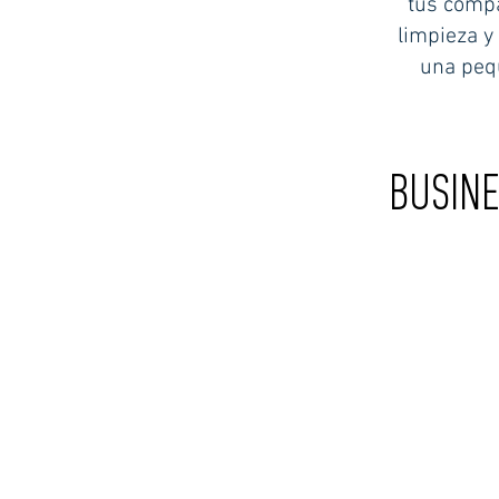
tus compa
limpieza y
una peq
BUSIN