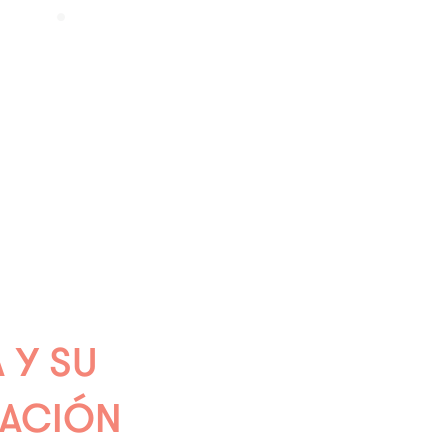
ibilidad de
á diseñado
to.
A Y SU
RACIÓN​