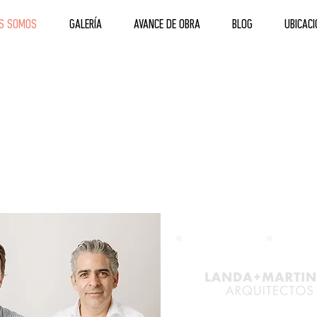
ES SOMOS
GALERÍA
AVANCE DE OBRA
BLOG
UBICACI
ARQUITECTURA
 O N Y V A N G U A R D I A E N E L M U N D O D E L A A R Q U I T E C T
ollo de este proyecto Landwork Capital eligió a un despacho con u
dición y renombre internacional en el mundo de la arquitectura.